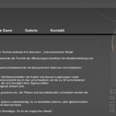
e Gane
Galerie
Kontakt
e Technik bedeutet frei übersetzt : „holzmaseriertes Metall“.
wickelte die Technik der diffusionsgeschweißten Ne-Metallverbindung und
hwertschmiedetechnik mit damasziertem Stahl aus verschiedenen
Nichteisenmetallen wie Kupfer und dessen Legierungen sowie
rial entsteht durch das verschweißen von bis zu 30 verschiedener
, die sich bezüglich ihrer Eigenschaften
keit) ähnlich sind.
,gravieren etc. der Platten und anschließendes schmieden werden die
t äußerst zeitaufwändig, es zu bearbeiten ebenso, aber gleichermaßen
und überraschend.
Einmaliges. Es ist ein magisches Metall !