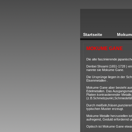
Startseite
Mokum
MOKUME GANE
Die alte faszinierende japanisch
Denbei Shoami (1651-1728 ) ent
nannte sie Mokume Gane.
Die Ursprünge liegen in der Sc
Eisenmetallen .
Mokume Gane aber besteht aus 
Edelmetallen. Das Ausgangsmate
Platten kontrastierender Metalle
(z.B.Schmelzpunkt,Schmiedefähig
Durch meißeln,fräsen,punzieren
typischen Muster erzeugt.
Mokume Metalle herzustellen is
aufregend, Geduld erfordernd 
Optisch ist Mokume Gane etwas 